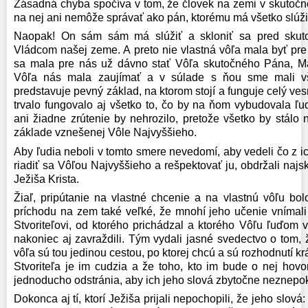
Zásadná chyba spočíva v tom, že človek na zemi v skutočno
na nej ani nemôže správať ako pán, ktorému má všetko slúži
Naopak! On sám sám má slúžiť a skloniť sa pred sku
Vládcom našej zeme. A preto nie vlastná vôľa mala byť pre
sa mala pre nás už dávno stať Vôľa skutočného Pána, Ma
Vôľa nás mala zaujímať a v súlade s ňou sme mali v
predstavuje pevný základ, na ktorom stojí a funguje celý ves
trvalo fungovalo aj všetko to, čo by na ňom vybudovala ľud
ani žiadne zrútenie by nehrozilo, pretože všetko by stálo
základe vznešenej Vôle Najvyššieho.
Aby ľudia neboli v tomto smere nevedomí, aby vedeli čo z 
riadiť sa Vôľou Najvyššieho a rešpektovať ju, obdržali naj
Ježiša Krista.
Žiaľ, pripútanie na vlastné chcenie a na vlastnú vôľu bol
príchodu na zem také veľké, že mnohí jeho učenie vnímali 
Stvoriteľovi, od ktorého prichádzal a ktorého Vôľu ľuďom 
nakoniec aj zavraždili. Tým vydali jasné svedectvo o tom, 
vôľa sú tou jedinou cestou, po ktorej chcú a sú rozhodnutí kr
Stvoriteľa je im cudzia a že toho, kto im bude o nej hovo
jednoducho odstránia, aby ich jeho slová zbytočne neznepok
Dokonca aj tí, ktorí Ježiša prijali nepochopili, že jeho slov