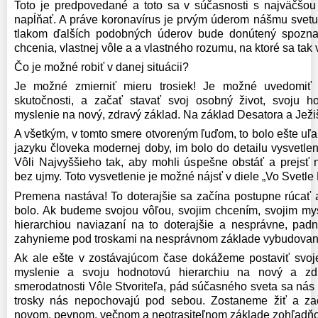
Toto je predpovedané a toto sa v súčasnosti s najväčšo
napĺňať. A práve koronavírus je prvým úderom nášmu svetu.
tlakom ďalších podobných úderov bude donútený spozna
chcenia, vlastnej vôle a a vlastného rozumu, na ktoré sa tak 
Čo je možné robiť v danej situácii?
Je možné zmierniť mieru trosiek! Je možné uvedomiť s
skutočnosti, a začať stavať svoj osobný život, svoju ho
myslenie na nový, zdravý základ. Na základ Desatora a Jež
A všetkým, v tomto smere otvoreným ľuďom, to bolo ešte uľah
jazyku človeka modernej doby, im bolo do detailu vysvetle
Vôli Najvyššieho tak, aby mohli úspešne obstáť a prejsť
bez ujmy. Toto vysvetlenie je možné nájsť v diele „Vo Svetle
Premena nastáva! To doterajšie sa začína postupne rúcať 
bolo. Ak budeme svojou vôľou, svojim chcením, svojim my
hierarchiou naviazaní na to doterajšie a nesprávne, pa
zahynieme pod troskami na nesprávnom základe vybudovanej 
Ak ale ešte v zostávajúcom čase dokážeme postaviť svoje
myslenie a svoju hodnotovú hierarchiu na nový a zdr
smerodatnosti Vôle Stvoriteľa, pád súčasného sveta sa nás
trosky nás nepochovajú pod sebou. Zostaneme žiť a za
novom, pevnom, večnom a neotrasiteľnom základe zohľadňo