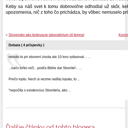
Keby sa náš svet k tomu dobrovoľne odhodlal už skôr, ke
upozornenia, nič z toho čo prichádza, by vôbec nemuselo prí
«
Slovensko ako testovacie laboratórium síl temna!
Koron
Debata ( 4 príspevky )
nebolo to pri stvorení zivota ale 10 toro vyfasoval... ...
...načo toľko rečí....podľa Biblie dal Stvoriteľ... ...
Prečo loptu. Nech si vezme radšej lopatu, to ...
"nepočíta s existenciou Stvoriteľa, ako ...
Ďalšie články od tohto blogera