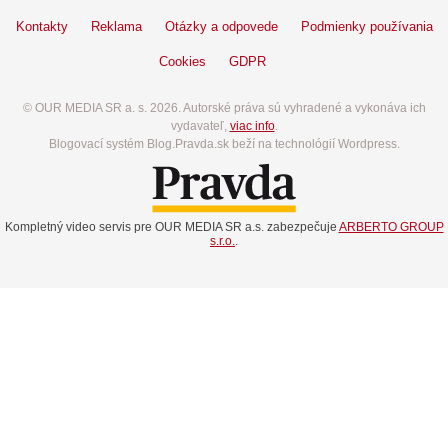
Kontakty
Reklama
Otázky a odpovede
Podmienky používania
Cookies
GDPR
© OUR MEDIA SR a. s. 2026. Autorské práva sú vyhradené a vykonáva ich
vydavateľ,
viac info
.
Blogovací systém Blog.Pravda.sk beží na technológií Wordpress.
Kompletný video servis pre OUR MEDIA SR a.s. zabezpečuje
ARBERTO GROUP
s.r.o.
.