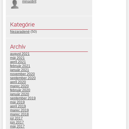
minastirit
Kategórie
Nezaradené
(50)
Archív
august 2021
máj 2021
apríl 2021
február 2021
január 2021
november 2020
september 2020
apríl 2020
marec 2020
február 2020
január 2020
september 2019
máj 2019
apríl 2019
marec 2019
marec 2018
júl 2017
jún 2017
máj 2017