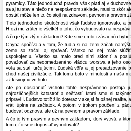
pyramídy. Táto jednoduchá pravda však platí aj v duchovne
sa aj tu stavia niečo na nesprávnom základe, musí to skôr a
obstáť môže len to, čo stojí na zdravom, pevnom a pravom z
Tieto jednoduché skutočnosti však ľudstvo ignorovalo, a pr
Hrozí mu zrútenie všetkého toho, čo vybudovalo na nespráv
A čo je tým zlým základom? Kde sme urobili zásadnú chybu
Chyba spočívala v tom, že ľudia si na zemi začali namýšľ
zeme sa začali aj správať. Všetko na nej malo slúži
uspokojeniu. Všetko sa malo pred nimi skloniť a posl
považovať za neobmedzeného vládcu tvorstva a jeho os
vôľa sa stali určujúcimi. Ľudská vôľa a jej presadzovanie b
chod našej civilizácie. Tak tomu bolo v minulosti a naša mo
až k svojmu vrcholu.
Ale po dosiahnutí vrcholu tohto nesprávneho postoja 
najrozličnejších katastrof a nešťastí, ktoré sme si tak
pripravili. Ľudstvo totiž žilo doteraz v akejsi falošnej realite,
vráti úplne na začiatok. A potom, v trpkom poučení z pá
budovať odznova, ale už na pevnom a pravom základe.
A čo je tým pravým a pevným základom, ktorý vytrvá, a kto
tomu, čo sme doposiaľ vybudovali?