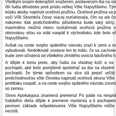
Všetkým svojim doterajším snažením, postaveným iba na vlas
išli ľudia dlhodobo proti prúdu veľkej Vôle Najvyššieho. 
kúsku akoby napínali oceľovú pružinu. Oceľová pružina sa 
voči Vôli Stvoriteľa čoraz viacej rozťahovala, čím sa ale čo
nakoniec tlak protichodného pôsobenia bude taký silný
maximálnu možnú mieru roztiahnutá oceľová pružina 
obrovskou silou sa vráti naspäť k východisku, kde bolo e
Najvyššieho.
Avšak na ceste svojho spätného návratu zrazí k zemi a roz
vybudovali. Nedotknuté zostane len to málo, čo sa zachvie
bude zem očistená od všetkého zhnitého ovocia falošného ľ
A dôjde k tomu preto, aby ľudia na vlastnej koži a na v
pochopili, aké bolo pomýlené spoliehať sa iba na vlastné 
pochopili, že týmto spôsobom sa síce dá prejsť určitý
protichodnosťou vôle človeka napnutá oceľová struna Vôle N
protitlaku naspäť, a na ceste svojho spätného návratu zrovn
so zemou.
Slovo Apokalypsa znamená premena! Po páde na nespr
ľudského diela dôjde k premene myslenia a k pochopen
pevnom základe rešpektovania Vôle Najvyššieho môže z
nezrúti.