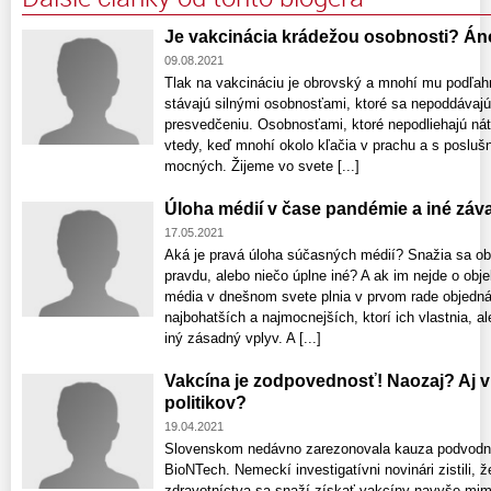
Je vakcinácia krádežou osobnosti? Án
09.08.2021
Tlak na vakcináciu je obrovský a mnohí mu podľah
stávajú silnými osobnosťami, ktoré sa nepoddávajú
presvedčeniu. Osobnosťami, ktoré nepodliehajú nát
vtedy, keď mnohí okolo kľačia v prachu a s poslušn
mocných. Žijeme vo svete [...]
Úloha médií v čase pandémie a iné záv
17.05.2021
Aká je pravá úloha súčasných médií? Snažia sa ob
pravdu, alebo niečo úplne iné? A ak im nejde o obje
média v dnešnom svete plnia v prvom rade objedn
najbohatších a najmocnejších, ktorí ich vlastnia, a
iný zásadný vplyv. A [...]
Vakcína je zodpovednosť! Naozaj? Aj
politikov?
19.04.2021
Slovenskom nedávno zarezonovala kauza podvodnej
BioNTech. Nemeckí investigatívni novinári zistili, 
zdravotníctva sa snaží získať vakcíny navyše mim