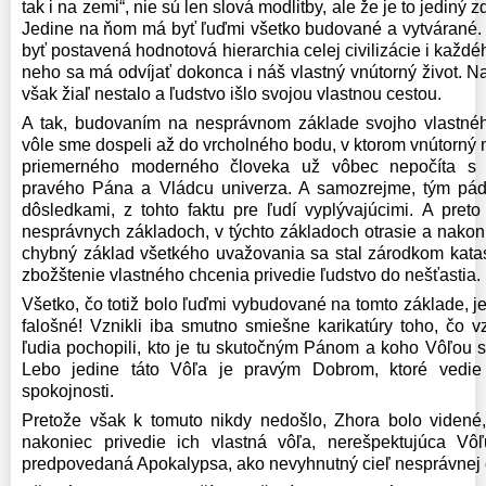
tak i na zemi“, nie sú len slová modlitby, ale že je to jediný 
Jedine na ňom má byť ľuďmi všetko budované a vytvárané.
byť postavená hodnotová hierarchia celej civilizácie i každé
neho sa má odvíjať dokonca i náš vlastný vnútorný život. Na
však žiaľ nestalo a ľudstvo išlo svojou vlastnou cestou.
A tak, budovaním na nesprávnom základe svojho vlastného
vôle sme dospeli až do vrcholného bodu, v ktorom vnútorný
priemerného moderného človeka už vôbec nepočíta s ex
pravého Pána a Vládcu univerza. A samozrejme, tým pád
dôsledkami, z tohto faktu pre ľudí vyplývajúcimi. A pret
nesprávnych základoch, v týchto základoch otrasie a nakonie
chybný základ všetkého uvažovania sa stal zárodkom katas
zbožštenie vlastného chcenia privedie ľudstvo do nešťastia.
Všetko, čo totiž bolo ľuďmi vybudované na tomto základe, je
falošné! Vznikli iba smutno smiešne karikatúry toho, čo 
ľudia pochopili, kto je tu skutočným Pánom a koho Vôľou sa
Lebo jedine táto Vôľa je pravým Dobrom, ktoré vedie 
spokojnosti.
Pretože však k tomuto nikdy nedošlo, Zhora bolo videné
nakoniec privedie ich vlastná vôľa, nerešpektujúca Vô
predpovedaná Apokalypsa, ako nevyhnutný cieľ nesprávnej 