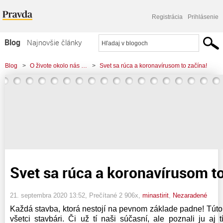
Registrácia
Prihlásenie
Blog
Najnovšie články
Najčítanejšie články
Blog
>
O živote okolo nás …
>
Svet sa rúca a koronavírusom to začína!
Najkomentovanejšie články
Zoznam blogov
Komerčné blogy
Svet sa rúca a koronavírusom to
21. septembra 2020 13:52
, Prečítané 2 906x,
minastirit
,
Nezaradené
Každá stavba, ktorá nestojí na pevnom základe padne! Tút
všetci stavbári. Či už tí naši súčasní, ale poznali ju aj tí