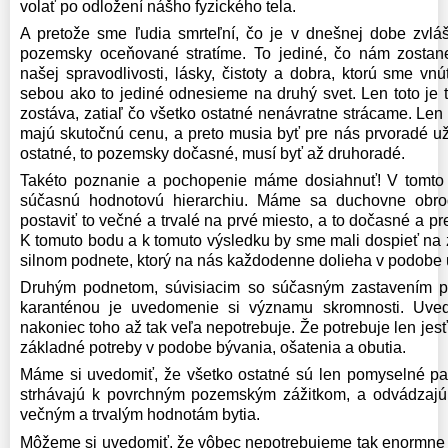
volať po odložení nášho fyzického tela.
A pretože sme ľudia smrteľní, čo je v dnešnej dobe zvláš
pozemsky oceňované stratíme. To jediné, čo nám zostan
našej spravodlivosti, lásky, čistoty a dobra, ktorú sme vnú
sebou ako to jediné odnesieme na druhý svet. Len toto je 
zostáva, zatiaľ čo všetko ostatné nenávratne strácame. Len 
majú skutočnú cenu, a preto musia byť pre nás prvoradé už
ostatné, to pozemsky dočasné, musí byť až druhoradé.
Takéto poznanie a pochopenie máme dosiahnuť! V tomt
súčasnú hodnotovú hierarchiu. Máme sa duchovne obr
postaviť to večné a trvalé na prvé miesto, a to dočasné a p
K tomuto bodu a k tomuto výsledku by sme mali dospieť na
silnom podnete, ktorý na nás každodenne dolieha v podobe u
Druhým podnetom, súvisiacim so súčasným zastavením p
karanténou je uvedomenie si významu skromnosti. Uved
nakoniec toho až tak veľa nepotrebuje. Že potrebuje len jes
základné potreby v podobe bývania, ošatenia a obutia.
Máme si uvedomiť, že všetko ostatné sú len pomyselné pa
strhávajú k povrchným pozemským zážitkom, a odvádzajú 
večným a trvalým hodnotám bytia.
Môžeme si uvedomiť, že vôbec nepotrebujeme tak enormne v