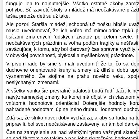
funguje len to najnutnejšie. Všetko ostatné akoby zam
pohybe. Sú zavreté školy a mládež má neočakávané prázdn
tešia, pretože deti sú už také.
Ale pozor! Staršia mládež, schopná už trošku hlbšie uvažo
musia uvedomovať, že ich voľno má mimoriadne trpkú prí
tisícami zmarených ľudských životov po celom svete. 
neočakávaných prázdnin a voľna podtón tragiky a nešťastia
zaväzujúcej k tomu, aby bol darovaný čas správne využitý.
v obvyklej povrchnosti, plytkosti a myšlienkovej prázdnote.
V prvom rade by sme si mali uvedomiť, že to, čo sa deje
duchovne orientované kruhy a smery už dlhšiu dobu upo
významného. Že stojíme na prahu nového veku, spo
neslýchanými zmenami.
A všetky vonkajšie prevratné udalosti budú ľudí tlačiť k ne
najvýznamnejšej zmeny, ku ktorej má dôjsť v ich vlastnom 
vnútorná hodnotová orientácia! Doterajšie hodnoty k
nahradené hodnotami úplne iného druhu. Hodnotami ducho
Zdá sa, že slnko novej doby vychádza, a aby sa ľudia na 
pripravili, bol svet neočakávane zastavený, a nám bol daro
Čas na zamyslenie sa nad všetkými týmto vážnymi skutoč
sa nad životom ako takým a nad jeho skutočnými hodnotami