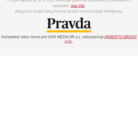
© OUR MEDIA SR a. s. 2026. Autorské práva sú vyhradené a vykonáva ich
vydavateľ,
viac info
.
Blogovací systém Blog.Pravda.sk beží na technológií Wordpress.
Kompletný video servis pre OUR MEDIA SR a.s. zabezpečuje
ARBERTO GROUP
s.r.o.
.