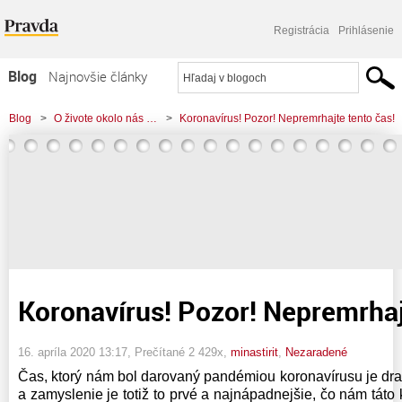
Registrácia
Prihlásenie
Blog
Najnovšie články
Najčítanejšie články
Blog
>
O živote okolo nás …
>
Koronavírus! Pozor! Nepremrhajte tento čas!
Najkomentovanejšie články
Zoznam blogov
Komerčné blogy
Koronavírus! Pozor! Nepremrhaj
16. apríla 2020 13:17
, Prečítané 2 429x,
minastirit
,
Nezaradené
Čas, ktorý nám bol darovaný pandémiou koronavírusu je dr
a zamyslenie je totiž to prvé a najnápadnejšie, čo nám táto k