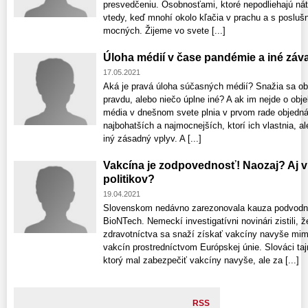
presvedčeniu. Osobnosťami, ktoré nepodliehajú nát
vtedy, keď mnohí okolo kľačia v prachu a s poslušn
mocných. Žijeme vo svete [...]
Úloha médií v čase pandémie a iné záv
17.05.2021
Aká je pravá úloha súčasných médií? Snažia sa ob
pravdu, alebo niečo úplne iné? A ak im nejde o obje
média v dnešnom svete plnia v prvom rade objedn
najbohatších a najmocnejších, ktorí ich vlastnia, a
iný zásadný vplyv. A [...]
Vakcína je zodpovednosť! Naozaj? Aj
politikov?
19.04.2021
Slovenskom nedávno zarezonovala kauza podvodnej
BioNTech. Nemeckí investigatívni novinári zistili, 
zdravotníctva sa snaží získať vakcíny navyše mim
vakcín prostredníctvom Európskej únie. Slováci taj
ktorý mal zabezpečiť vakcíny navyše, ale za [...]
RSS