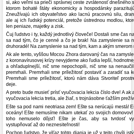
si, ako veľmi sa prieči správnej ceste zvrátenosť dnešného 
ktorom bohaté štáty ekonomicky a hospodársky parazitujú
Zneužívajú ich obyvateľstvo ako lacnú pracovnú silu, dran
ale aj ich ľudský potenciál, pretože ústrednou modlou, ktor
len peniaze, majetky a zisk.
Čuj ľudstvo i ty, každý jednotlivý človeče! Dostali sme čas
sa nad tým, čo je cenné a čo je brak! Na zamyslenie sa n
druhoradé! Na zamyslenie sa nad tým, kam a akým smerom m
Ak ale tento, vyššou Mocou Zhora darovaný čas na zamysle
z koronavírusovej krízy nevyjdeme ako ľudia lepší, hodnotnejš
a ohľaduplnejší, nič sme nepochopili, nič sme sa nenauči
premrhali. Premrhali sme príležitosť postaviť a zaradiť sa 
Premrhali sme príležitosť, ktorú nám dáva Stvoriteľ prost
deje.
A preto bude musieť prísť vyučovacia lekcia číslo dve! A ak
vyučovacia lekcia tretia, ale žiaľ, s trojnásobne ťažším preží
Ešte sa pod nami neotriasa zem! Ešte sa nerúcajú mestá! Eš
oceány! Ešte nemusíme nikam utekať zo svojich domovov! 
toho nemuselo dôjsť! Ešte je čas, aby sa tvrdosť vy
vystupňovať až do neznesiteľnosti!
Pochop ľudstvo, že víťaz tohto diania je už v tejto chvíli ist