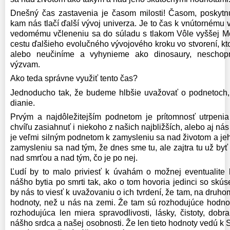
Dnešný čas zastavenia je časom milosti! Časom, poskytn
kam nás tlačí ďalší vývoj univerza. Je to čas k vnútornému
vedomému včleneniu sa do súladu s tlakom Vôle vyššej Mo
cestu ďalšieho evolučného vývojového kroku vo stvorení, kt
alebo neučiníme a vyhynieme ako dinosaury, neschop
výzvam.
Ako teda správne využiť tento čas?
Jednoducho tak, že budeme hlbšie uvažovať o podnetoch,
dianie.
Prvým a najdôležitejším podnetom je prítomnosť utrpenia
chvíľu zasiahnuť i niekoho z našich najbližších, alebo aj n
je veľmi silným podnetom k zamysleniu sa nad životom a j
zamysleniu sa nad tým, že dnes sme tu, ale zajtra tu už b
nad smrťou a nad tým, čo je po nej.
Ľudí by to malo priviesť k úvahám o možnej eventualite 
nášho bytia po smrti tak, ako o tom hovoria jedinci so skús
by nás to viesť k uvažovaniu o ich tvrdení, že tam, na druh
hodnoty, než u nás na zemi. Že tam sú rozhodujúce hodnot
rozhodujúca len miera spravodlivosti, lásky, čistoty, dobra
nášho srdca a našej osobnosti. Že len tieto hodnoty vedú k 