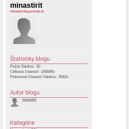
minastirit
minastirit.blog.pravda.sk
Štatistiky blogu
Počet článkov: 50
Celková čítanosť: 184589x
Priemerná čítanosť článkov: 3692x
Autor blogu
minastirit
Kategórie