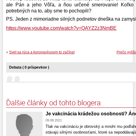
ale Pán a jeho Vôľa, a ňou určené smerovanie! Koľko 
potrebných na to, aby sme to pochopili?
PS. Jeden z mimoriadne silných podnetov dneška na zamysl
https://www.youtube.com/watch?v=QAYZ2z3NmBE
«
Svet sa rúca a koronavírusom to začína!
Prečo vyšš
Debata ( 0 príspevkov )
Ďalšie články od tohto blogera
Je vakcinácia krádežou osobnosti? Án
09.08.2021
Tlak na vakcináciu je obrovský a mnohí mu podľah
stávajú silnými osobnosťami, ktoré sa nepoddávajú