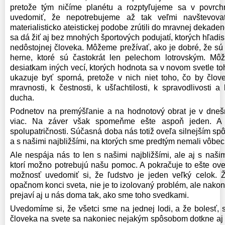
pretože tým ničíme planétu a rozptyľujeme sa v povrc
uvedomiť, že nepotrebujeme až tak veľmi navštevova
materialisticko ateistickej podobe zrútili do mravnej dekad
sa dá žiť aj bez mnohých športových podujatí, ktorých hľadis
nedôstojnej človeka. Môžeme prežívať, ako je dobré, že sú 
herne, ktoré sú častokrát len pelechom lotrovským. Mô
desiatkam iných vecí, ktorých hodnota sa v novom svetle to
ukazuje byť sporná, pretože v nich niet toho, čo by člov
mravnosti, k čestnosti, k ušľachtilosti, k spravodlivosti
ducha.
Podnetov na premýšľanie a na hodnotový obrat je v dne
viac. Na záver však spomeňme ešte aspoň jeden. A j
spolupatričnosti. Súčasná doba nás totiž oveľa silnejším s
a s našimi najbližšími, na ktorých sme predtým nemali vôbec
Ale nespája nás to len s našimi najbližšími, ale aj s naš
ktorí možno potrebujú našu pomoc. A pokračuje to ešte ove
možnosť uvedomiť si, že ľudstvo je jeden veľký celok. 
opačnom konci sveta, nie je to izolovaný problém, ale nak
prejaví aj u nás doma tak, ako sme toho svedkami.
Uvedomíme si, že všetci sme na jednej lodi, a že bolesť, 
človeka na svete sa nakoniec nejakým spôsobom dotkne a