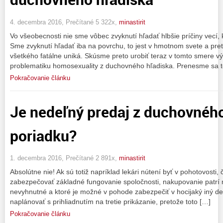
4. decembra 2016, Prečítané 5 322x,
minastirit
Vo všeobecnosti nie sme vôbec zvyknutí hľadať hlbšie príčiny vecí,
Sme zvyknutí hľadať iba na povrchu, to jest v hmotnom svete a pr
všetkého fatálne uniká. Skúsme preto urobiť teraz v tomto smere v
problematiku homosexuality z duchovného hľadiska. Prenesme sa t
Pokračovanie článku
Je nedeľný predaj z duchovného
poriadku?
1. decembra 2016, Prečítané 2 891x,
minastirit
Absolútne nie! Ak sú totiž napríklad lekári nútení byť v pohotovosti, 
zabezpečovať základné fungovanie spoločnosti, nakupovanie patrí me
nevyhnutné a ktoré je možné v pohode zabezpečiť v hocijaký iný deň
naplánovať s prihliadnutím na tretie prikázanie, pretože toto […]
Pokračovanie článku