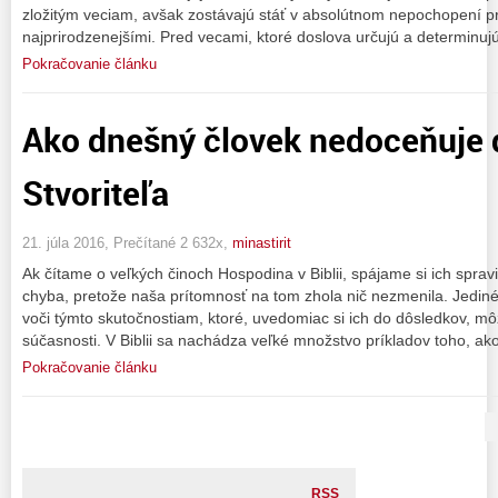
zložitým veciam, avšak zostávajú stáť v absolútnom nepochopení p
najprirodzenejšími. Pred vecami, ktoré doslova určujú a determinujú
Pokračovanie článku
Ako dnešný človek nedoceňuje 
Stvoriteľa
21. júla 2016, Prečítané 2 632x,
minastirit
Ak čítame o veľkých činoch Hospodina v Biblii, spájame si ich spravid
chyba, pretože naša prítomnosť na tom zhola nič nezmenila. Jediné,
voči týmto skutočnostiam, ktoré, uvedomiac si ich do dôsledkov, môž
súčasnosti. V Biblii sa nachádza veľké množstvo príkladov toho, ako
Pokračovanie článku
RSS