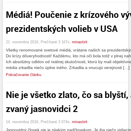
Médiá! Poučenie z krízového vý
prezidentských volieb v USA
21. novembra 2016, Prečítané 3 167x,
minastirit
Všetky renomované svetové médiá, vrátane našich sa prezidentským
Do krízy dôveryhodnosti! Každému, kto má oči bola totiž v plnej na
Ich absolútny odklon od reálnej skutočnosti, ktorú by mali objektívne
média zrkadlia niečo úplne iného. Zrkadlia a vnucujú verejnosti […]
Pokračovanie článku
Nie je všetko zlato, čo sa blyští
zvaný jasnovidci 2
14. novembra 2016, Prečítané 3 074x,
minastirit
Jasnovidný človek nie je nijakým nadčlovekom. Je iba niečo vidiacim