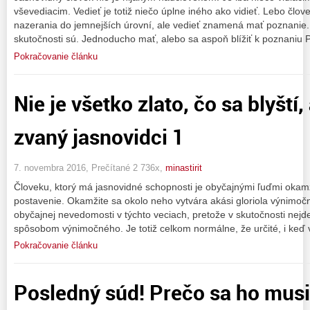
vševediacim. Vedieť je totiž niečo úplne iného ako vidieť. Lebo člo
nazerania do jemnejších úrovní, ale vedieť znamená mať poznanie.
skutočnosti sú. Jednoducho mať, alebo sa aspoň blížiť k poznaniu 
Pokračovanie článku
Nie je všetko zlato, čo sa blyští
zvaný jasnovidci 1
7. novembra 2016, Prečítané 2 736x,
minastirit
Človeku, ktorý má jasnovidné schopnosti je obyčajnými ľuďmi okam
postavenie. Okamžite sa okolo neho vytvára akási gloriola výnimočn
obyčajnej nevedomosti v týchto veciach, pretože v skutočnosti nej
spôsobom výnimočného. Je totiž celkom normálne, že určité, i keď
Pokračovanie článku
Posledný súd! Prečo sa ho musi