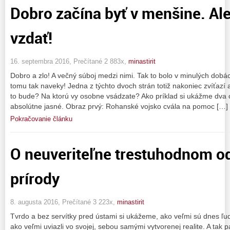
Dobro začína byť v menšine. Al
vzdať!
16. septembra 2016, Prečítané 2 883x,
minastirit
Dobro a zlo! A večný súboj medzi nimi. Tak to bolo v minulých dobác
tomu tak naveky! Jedna z týchto dvoch strán totiž nakoniec zvíťazí a
to bude? Na ktorú vy osobne vsádzate? Ako príklad si ukážme dva 
absolútne jasné. Obraz prvý: Rohanské vojsko cvála na pomoc […]
Pokračovanie článku
O neuveriteľne trestuhodnom od
prírody
8. augusta 2016, Prečítané 3 223x,
minastirit
Tvrdo a bez servítky pred ústami si ukážeme, ako veľmi sú dnes ľudi
ako veľmi uviazli vo svojej, sebou samými vytvorenej realite. A t