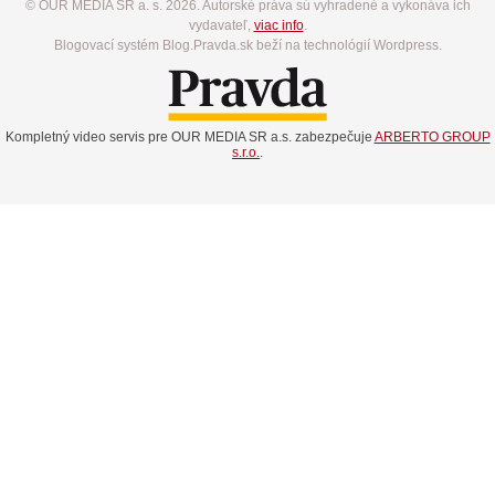
© OUR MEDIA SR a. s. 2026. Autorské práva sú vyhradené a vykonáva ich
vydavateľ,
viac info
.
Blogovací systém Blog.Pravda.sk beží na technológií Wordpress.
Kompletný video servis pre OUR MEDIA SR a.s. zabezpečuje
ARBERTO GROUP
s.r.o.
.