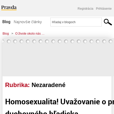
Registrácia
Prihlásenie
Blog
Najnovšie články
Najčítanejšie články
Blog
>
O živote okolo nás …
Najkomentovanejšie články
Zoznam blogov
Komerčné blogy
Rubrika:
Nezaradené
Homosexualita! Uvažovanie o p
duchovného hľadiska