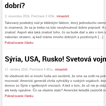
dobrí?
3. novembra 2016, Prečítané 3 429x,
minastirit
Takzvaný posledný súd je biblickým faktom, ktorý jednoducho nemož
to znamená, že sa je treba na túto nevyhnutnosť dobre pripraviť. A
znalosť. Aspoň aká taká znalosť toho, čo sa bude diať a ako v tom
nakoniec stratení, aj keď máme mnoho dobrých a pozitívnych […]
Pokračovanie článku
Sýria, USA, Rusko! Svetová voj
17. októbra 2016, Prečítané 6 951x,
minastirit
Vo všednosti dní si mnohí ľudia ani nevšimli, že sme sa ocitli na pok
mocností. Americkí generáli chrlia vyhrážky o ruských vojakoch, kt
domov zo Sýrie v igelitových vreciach. A tiež o tom, že už nie je ot
ale kedy vypukne. Čo sa vlastne stalo? Americké lietadlá zaútočili n
Pokračovanie článku