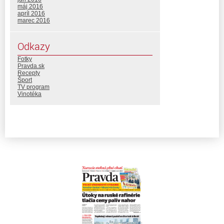
máj 2016
apríl 2016
marec 2016
Odkazy
Fotky
Pravda.sk
Recepty
Šport
TV program
Vinotéka