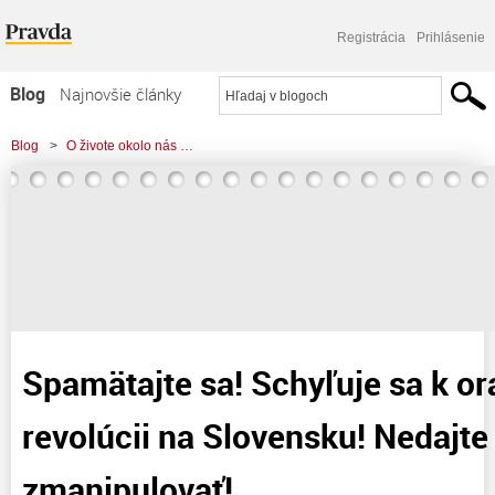
Registrácia
Prihlásenie
Blog
Najnovšie články
Najčítanejšie články
Blog
>
O živote okolo nás …
Najkomentovanejšie články
>
Spamätajte sa! Schyľuje sa k oranžovej revolúcii na Slovensku! Nedajte sa
Zoznam blogov
slaboducho zmanipulovať!
Komerčné blogy
Spamätajte sa! Schyľuje sa k o
revolúcii na Slovensku! Nedajt
zmanipulovať!