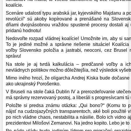
koalície.
Scenáre udalostí typu arabská jar, kyjevského Majdanu a 
revolúcií“ sú akoby kopírované a prenášané na Slovensk
dňami dvojnásobnou vraždou spustené procesy dostali aj 
pridanú hodnotu!
Nedovoľte rozpad vládnej koalície! Umožnite im, aby si sa
To je jediné možné a správne riešenie situácie! Koalíci
voľby Slovensko položia a jastrabi, neoconi, cez Brusel
správu!
Na stole je aj tvrdá kalkulácia – predčasné voľby a ic
nevládnych politikov možno dôležitejšia, než výsledok vyšet
Mimo iného hrozí, že oligarcha Andrej Kiska bude dočasne 
ako ukrajinský Porošenko.
V Bruseli na stole čaká Dublin IV a prerozdeľovanie utečenc
má správny rezervovaný postoj, a liberáli s progresívcami t
Položte si predsa známu otázka: „Qui bono?“ (Komu to
nájsť na cudzojazyčných transparentoch, aké boli použité v
po nich vládne chaos, nestabilita a násilie. Bolo ich vidno a
prezidentovi Milošovi Zemanovi. Na jedno kopito. Lebo je to
Po páde vlády bude jediným lídrom pro-migračný preziden