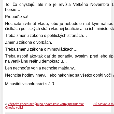
To, čo chystajú, ale nie je revízia Veľkého Novembra 
horšie…
Prebuďte sa!
Nechcite zvrhnúť vládu, lebo ju nebudete mať kým nahradiť
čistkách politických strán vládnej koalície a na ich minister
Treba zmenu zákona o politických stranách…
Zmenu zákona o voľbách.
Treba zmenu zákona o mimovládkach…
Treba aspoň ako-tak dať do poriadku systém, pred jeho úp
na vertikálnu reálnu demokraciu…
Len nechoďte von a nechcite majdany…
Nechcite hodiny hnevu, lebo nakoniec sa všetko obráti voči 
Minastirit v spolupráci s J.R.
«
Všetkým znechuteným po prvom kole voľby prezidenta:
Sú Slovania m
Choďte voliť!