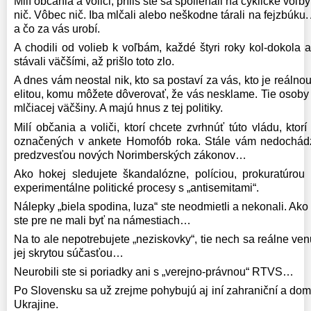
Milí občania a voliči, príliš ste sa spoliehali na cyklické voľ
nič. Vôbec nič. Iba mlčali alebo neškodne tárali na fejzbúku.
a čo za vás urobí.
A chodili od volieb k voľbám, každé štyri roky kol-dokola a 
stávali väčšími, až prišlo toto zlo.
A dnes vám neostal nik, kto sa postaví za vás, kto je reáln
elitou, komu môžete dôverovať, že vás nesklame. Tie osoby sú
mlčiacej väčšiny. A majú hnus z tej politiky.
Milí občania a voliči, ktorí chcete zvrhnúť túto vládu, kto
označených v ankete Homofób roka. Stále vám nedochád
predzvesťou nových Norimberských zákonov…
Ako hokej sledujete škandalózne, políciou, prokuratúr
experimentálne politické procesy s „antisemitami“.
Nálepky „biela spodina, luza“ ste neodmietli a nekonali. Ako
ste pre ne mali byť na námestiach…
Na to ale nepotrebujete „neziskovky“, tie nech sa reálne venu
jej skrytou súčasťou…
Neurobili ste si poriadky ani s „verejno-právnou“ RTVS…
Po Slovensku sa už zrejme pohybujú aj iní zahraniční a domá
Ukrajine.