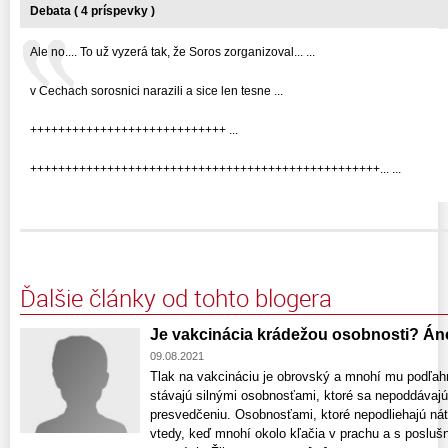
Debata ( 4 príspevky )
Ale no.... To už vyzerá tak, že Soros zorganizoval... ...
v Cechach sorosnici narazili a sice len tesne ...
++++++++++++++++++++++++++++ ...
++++++++++++++++++++++++++++++++++++++++++++++++++... ...
Ďalšie články od tohto blogera
Je vakcinácia krádežou osobnosti? Án
09.08.2021
Tlak na vakcináciu je obrovský a mnohí mu podľah
stávajú silnými osobnosťami, ktoré sa nepoddávajú
presvedčeniu. Osobnosťami, ktoré nepodliehajú nát
vtedy, keď mnohí okolo kľačia v prachu a s poslušn