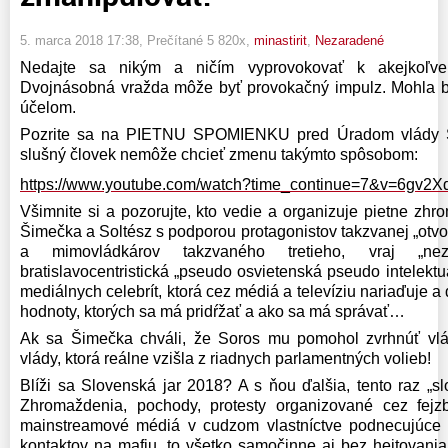
5. marca 2018 17:38
, Prečítané 5 820x,
minastirit
,
Nezaradené
Nedajte sa nikým a ničím vyprovokovať k akejkoľvek
Dvojnásobná vražda môže byť provokačný impulz. Mohla b
účelom.
Pozrite sa na PIETNU SPOMIENKU pred Úradom vlády SR
slušný človek nemôže chcieť zmenu takýmto spôsobom:
https://www.youtube.com/watch?time_continue=7&v=6gv2
Všimnite si a pozorujte, kto vedie a organizuje pietne zhro
Šimečka a Soltész s podporou protagonistov takzvanej „otvo
a mimovládkárov takzvaného tretieho, vraj „nez
bratislavocentristická „pseudo osvietenská pseudo intelektu
mediálnych celebrít, ktorá cez médiá a televíziu nariaďuje 
hodnoty, ktorých sa má pridŕžať a ako sa má správať…
Ak sa Šimečka chváli, že Soros mu pomohol zvrhnúť vlád
vlády, ktorá reálne vzišla z riadnych parlamentných volieb!
Blíži sa Slovenská jar 2018? A s ňou ďalšia, tento raz „s
Zhromaždenia, pochody, protesty organizované cez fejzb
mainstreamové médiá v cudzom vlastníctve podnecujúce
kontaktov na mafiu, to všetko samočinne aj bez hejtovania