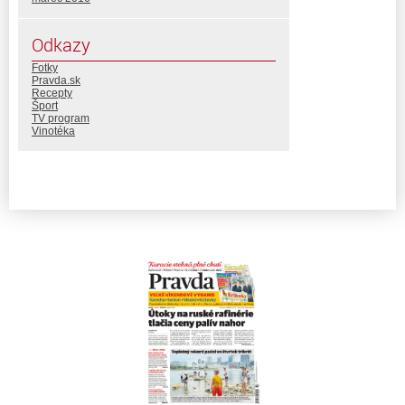
Odkazy
Fotky
Pravda.sk
Recepty
Šport
TV program
Vinotéka