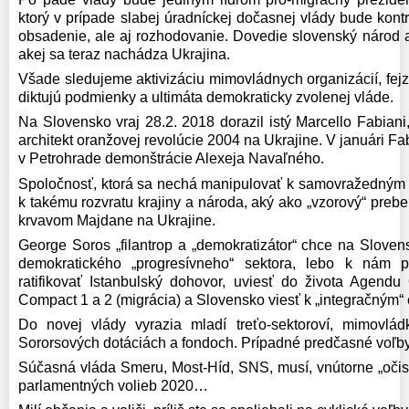
ktorý v prípade slabej úradníckej dočasnej vlády bude kontr
obsadenie, ale aj rozhodovanie. Dovedie slovenský národ a
akej sa teraz nachádza Ukrajina.
Všade sledujeme aktivizáciu mimovládnych organizácií, fej
diktujú podmienky a ultimáta demokraticky zvolenej vláde.
Na Slovensko vraj 28.2. 2018 dorazil istý Marcello Fabian
architekt oranžovej revolúcie 2004 na Ukrajine. V januári F
v Petrohrade demonštrácie Alexeja Navaľného.
Spoločnosť, ktorá sa nechá manipulovať k samovražedným 
k takému rozvratu krajiny a národa, aký ako „vzorový“ prebe
krvavom Majdane na Ukrajine.
George Soros „filantrop a „demokratizátor“ chce na Slovens
demokratického „progresívneho“ sektora, lebo k nám po
ratifikovať Istanbulský dohovor, uviesť do života Agen
Compact 1 a 2 (migrácia) a Slovensko viesť k „integračným
Do novej vlády vyrazia mladí treťo-sektoroví, mimovládk
Sororsových dotáciách a fondoch. Prípadné predčasné voľby
Súčasná vláda Smeru, Most-Híd, SNS, musí, vnútorne „očis
parlamentných volieb 2020…