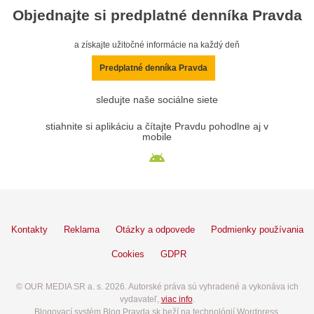
Objednajte si predplatné denníka Pravda
a získajte užitočné informácie na každý deň
Predplatné denníka Pravda
sledujte naše sociálne siete
stiahnite si aplikáciu a čítajte Pravdu pohodlne aj v
mobile
Kontakty
Reklama
Otázky a odpovede
Podmienky používania
Cookies
GDPR
© OUR MEDIA SR a. s. 2026. Autorské práva sú vyhradené a vykonáva ich
vydavateľ,
viac info
.
Blogovací systém Blog.Pravda.sk beží na technológií Wordpress.