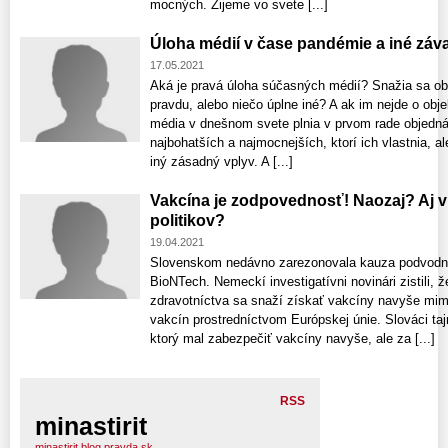
mocných. Žijeme vo svete [...]
Úloha médií v čase pandémie a iné záv
17.05.2021
Aká je pravá úloha súčasných médií? Snažia sa ob
pravdu, alebo niečo úplne iné? A ak im nejde o obje
média v dnešnom svete plnia v prvom rade objedn
najbohatších a najmocnejších, ktorí ich vlastnia, a
iný zásadný vplyv. A [...]
Vakcína je zodpovednosť! Naozaj? Aj
politikov?
19.04.2021
Slovenskom nedávno zarezonovala kauza podvodnej
BioNTech. Nemeckí investigatívni novinári zistili, 
zdravotníctva sa snaží získať vakcíny navyše mim
vakcín prostredníctvom Európskej únie. Slováci taj
ktorý mal zabezpečiť vakcíny navyše, ale za [...]
RSS
minastirit
minastirit.blog.pravda.sk